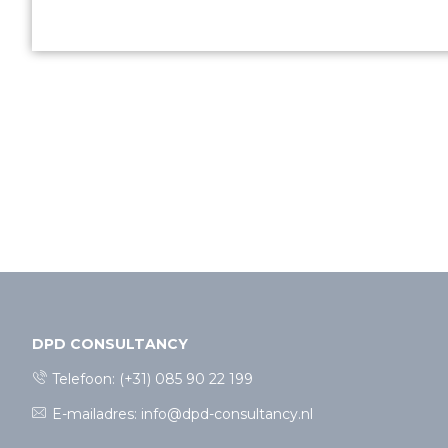
DPD CONSULTANCY
Telefoon:
(+31) 085 90 22 199
E-mailadres:
info@dpd-consultancy.nl