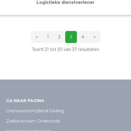
Logistieke dienstverlener
«
1
2
3
4
»
Toont
21
tot
30
van
37
resultaten
GA NAAR PAGINA
Grensoverschrijdend Gedrag
Ziekteverzuim Onderzoek