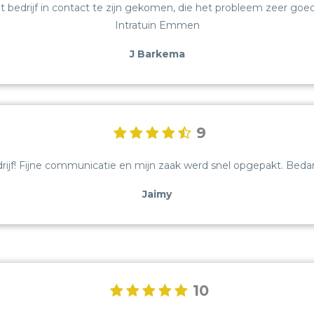
 dit bedrijf in contact te zijn gekomen, die het probleem zeer 
CONTACT
Intratuin Emmen
J Barkema
REVIEWS
BLOG
BEDRIJFSRECHERCHE
9
SCREENING
rijf! Fijne communicatie en mijn zaak werd snel opgepakt. Bedan
GELUIDSMETINGEN
Jaimy
OPLEIDINGEN
10