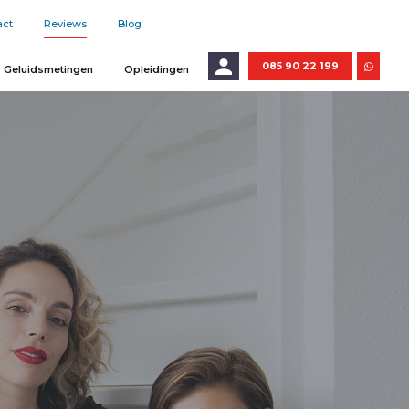
act
Reviews
Blog
085 90 22 199
Geluidsmetingen
Opleidingen
E-mailadres
Wachtwoord
LOGIN
Wachtwoord vergeten?