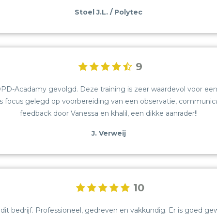
Stoel J.L. / Polytec
9
PD-Acadamy gevolgd. Deze training is zeer waardevol voor een s
t is focus gelegd op voorbereiding van een observatie, communica
feedback door Vanessa en khalil, een dikke aanrader!!
J. Verweij
10
OVER ONS
dit bedrijf. Professioneel, gedreven en vakkundig. Er is goed g
VACATURES