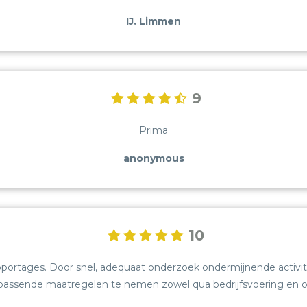
IJ. Limmen
9
Prima
anonymous
10
portages. Door snel, adequaat onderzoek ondermijnende activitei
 passende maatregelen te nemen zowel qua bedrijfsvoering en oo