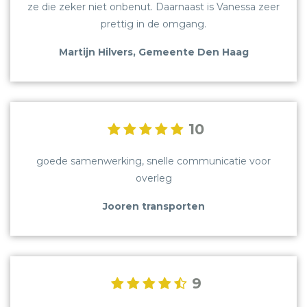
ze die zeker niet onbenut. Daarnaast is Vanessa zeer
prettig in de omgang.
Martijn Hilvers, Gemeente Den Haag
OVER ONS
VACATURES
10
CONTACT
goede samenwerking, snelle communicatie voor
REVIEWS
overleg
BLOG
Jooren transporten
BEDRIJFSRECHERCHE
SCREENING
9
GELUIDSMETINGEN