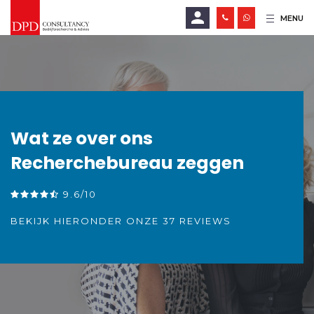
MENU
E-mailadres
Wachtwoord
Wat ze over ons
Recherchebureau zeggen
LOGIN
9.6/10
Wachtwoord vergeten?
BEKIJK HIERONDER ONZE 37 REVIEWS