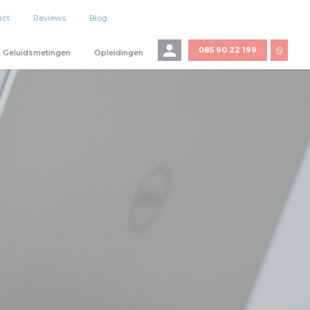
act
Reviews
Blog
085 90 22 199
Geluidsmetingen
Opleidingen
E-mailadres
Wachtwoord
LOGIN
Wachtwoord vergeten?