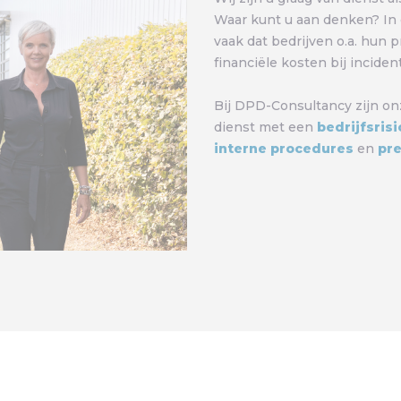
Waar kunt u aan denken? In 
vaak dat bedrijven o.a. hun 
financiële kosten bij inciden
Bij DPD-Consultancy zijn onz
dienst met een
bedrijfsris
interne procedures
en
pre
OVER ONS
VACATURES
CONTACT
REVIEWS
BLOG