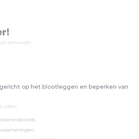
r!
 als verhuurder
gericht op het blootleggen en beperken van
e zaken:
ossieronderzoek;
e waarnemingen;