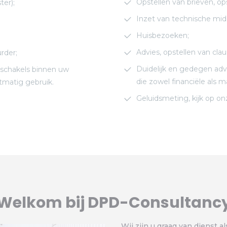
Opstellen van brieven, o
er);
Inzet van technische mid
Huisbezoeken;
Advies, opstellen van clau
rder;
Duidelijk en gedegen advi
 schakels binnen uw
die zowel financiële als 
tmatig gebruik.
Geluidsmeting, kijk op o
Welkom bij DPD-Consultanc
Wij zijn u graag van dienst 