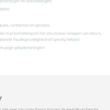
pschortingen en beschikkingen;
delen;
sules, contracten en sancties;
es met betrekking tot het structureel verlagen van risico’s,
materiele fraudegevoeligheid tot gevolg hebben.
nze page geluidsmetingen!
y
als het gaat om consultancy binnen de bedrijfsrecherche.