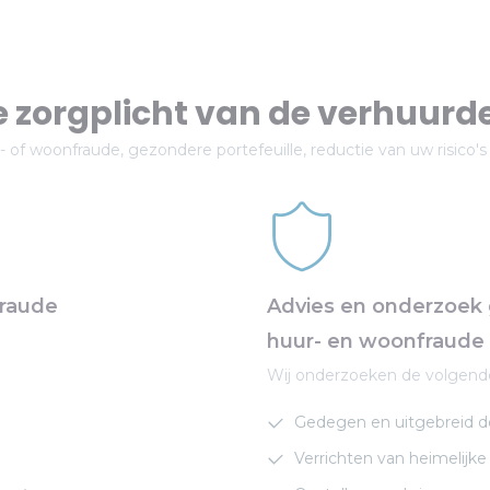
 zorgplicht van de verhuurde
 of woonfraude, gezondere portefeuille, reductie van uw risico's
fraude
Advies en onderzoek 
huur- en woonfraude
Wij onderzoeken de volgend
Gedegen en uitgebreid d
Verrichten van heimelijk