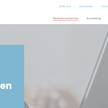
Over ons
Vacatures
Cont
Bedrijfsrecherche
Screening
ken