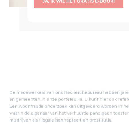
JA, IK WIL HET GRATIS E-BOOK!
De medewerkers van ons Recherchebureau hebben jarenl
en gemeenten in onze portefeuille. U kunt hier ook ref
Een woonfraude onderzoek kan uitgevoerd worden in het k
waarin de eigenaar van het verhuurde pand geen toestem
misdrijven als illegale hennepteelt en prostitutie.