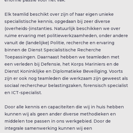
enorme passie voor het vak.
Elk teamlid beschikt over zijn of haar eigen unieke
specialistische kennis, opgedaan bij zeer diverse
(overheids-)instanties. Natuurlijk beschikken we over
ruime ervaring met politiewerkzaamheden, onder andere
vanuit de (landelijke) Politie, recherche en ervaring
binnen de Dienst Specialistische Recherche
Toepassingen. Daarnaast hebben we teamleden met
OVER ONS
een verleden bij Defensie, het Korps Mariniers en de
Dienst Koninklijke en Diplomatieke Beveiliging. Voorts
VACATURES
zijn er ook nog teamleden die werkzaam zijn geweest als
sociaal rechercheur belastingzaken, forensisch specialist
CONTACT
en ICT-specialist.
REVIEWS
Door alle kennis en capaciteiten die wij in huis hebben
BLOG
kunnen wij als geen ander diverse methodieken en
middelen toe passen in ons werkgebied. Door de
BEDRIJFSRECHERCHE
integrale samenwerking kunnen wij een