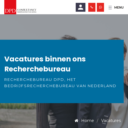
MENU
E-mailadres
Wachtwoord
Vacatures binnen ons
Recherchebureau
LOGIN
RECHERCHEBUREAU DPD, HET
Wachtwoord vergeten?
BEDRIJFSRECHERCHEBUREAU VAN NEDERLAND
Home
Vacatures