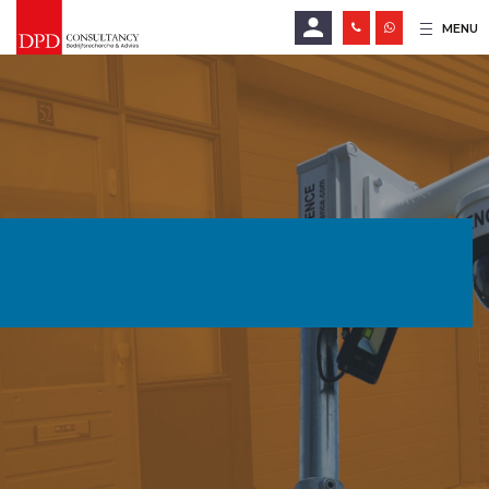
MENU
E-mailadres
Wachtwoord
LOGIN
Wachtwoord vergeten?