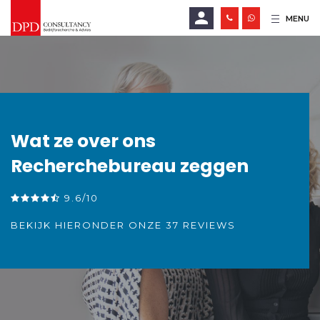
MENU
E-mailadres
Wachtwoord
Wat ze over ons
Recherchebureau zeggen
LOGIN
9.6/10
Wachtwoord vergeten?
BEKIJK HIERONDER ONZE 37 REVIEWS