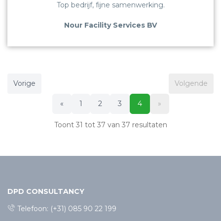
Top bedrijf, fijne samenwerking.
Nour Facility Services BV
Vorige
Volgende
«
1
2
3
4
»
Toont
31
tot
37
van
37
resultaten
DPD CONSULTANCY
Telefoon:
(+31) 085 90 22 199