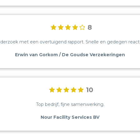
VACATURES
CONTACT
8
REVIEWS
erzoek met een overtuigend rapport. Snelle en gedegen reacti
BLOG
Erwin van Gorkom / De Goudse Verzekeringen
BEDRIJFSRECHERCHE
SCREENING
10
GELUIDSMETINGEN
Top bedrijf, fijne samenwerking.
OPLEIDINGEN
Nour Facility Services BV