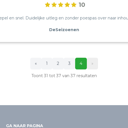
10
epel en snel. Duidelijke uitleg en zonder poespas over naar inh
DeSeizoenen
«
1
2
3
4
»
Toont
31
tot
37
van
37
resultaten
GA NAAR PAGINA