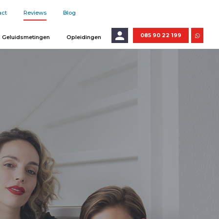
act
Reviews
Blog
085 90 22 199
Geluidsmetingen
Opleidingen
E-mailadres
Wachtwoord
LOGIN
Wachtwoord vergeten?