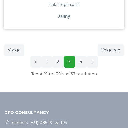
hulp nogmaals!
Jaimy
Vorige
Volgende
«
1
2
3
4
»
Toont
21
tot
30
van
37
resultaten
DPD CONSULTANCY
Telefoon:
(+31) 085 90 22 199