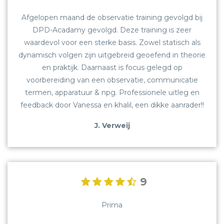
Afgelopen maand de observatie training gevolgd bij
OVER ONS
DPD-Acadamy gevolgd. Deze training is zeer
waardevol voor een sterke basis. Zowel statisch als
VACATURES
dynamisch volgen zijn uitgebreid geoefend in theorie
en praktijk. Daarnaast is focus gelegd op
CONTACT
voorbereiding van een observatie, communicatie
termen, apparatuur & npg. Professionele uitleg en
REVIEWS
feedback door Vanessa en khalil, een dikke aanrader!!
BLOG
J. Verweij
BEDRIJFSRECHERCHE
SCREENING
9
GELUIDSMETINGEN
Prima
OPLEIDINGEN