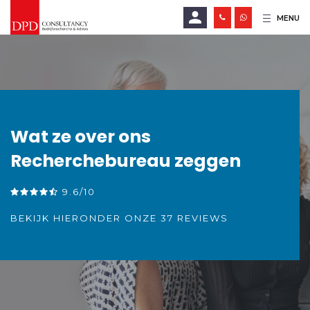
MENU
E-mailadres
Wachtwoord
Wat ze over ons
Recherchebureau zeggen
LOGIN
9.6/10
Wachtwoord vergeten?
BEKIJK HIERONDER ONZE 37 REVIEWS