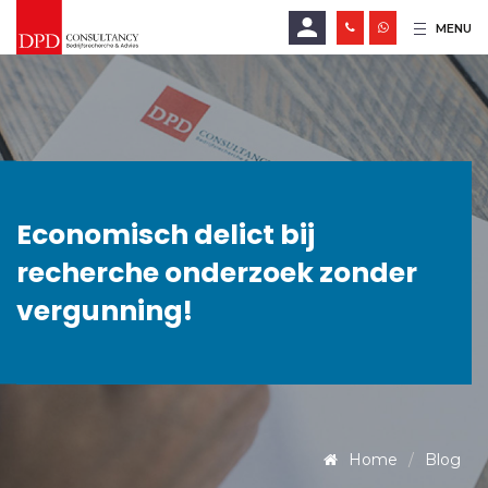
MENU
E-mailadres
Wachtwoord
Economisch delict bij
recherche onderzoek zonder
LOGIN
vergunning!
Wachtwoord vergeten?
Home
Blog