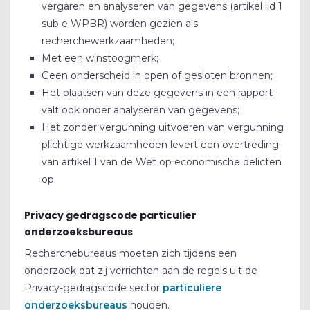
vergaren en analyseren van gegevens (artikel lid 1
CONTACT
sub e WPBR) worden gezien als
recherchewerkzaamheden;
REVIEWS
Met een winstoogmerk;
Geen onderscheid in open of gesloten bronnen;
BLOG
Het plaatsen van deze gegevens in een rapport
BEDRIJFSRECHERCHE
valt ook onder analyseren van gegevens;
Het zonder vergunning uitvoeren van vergunning
SCREENING
plichtige werkzaamheden levert een overtreding
van artikel 1 van de Wet op economische delicten
GELUIDSMETINGEN
op.
OPLEIDINGEN
Privacy gedragscode particulier
onderzoeksbureaus
Recherchebureaus moeten zich tijdens een
onderzoek dat zij verrichten aan de regels uit de
Privacy-gedragscode sector
particuliere
onderzoeksbureaus
houden.