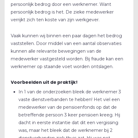
VACATURES
persoonlijk bedrog door een werknemer. Want
persoonlijk bedrog is het. De zieke medewerker
CONTACT
verrijkt zich ten koste van zijn werkgever.
REVIEWS
Vaak kunnen wij binnen een paar dagen het bedrog
vaststellen. Door middel van een aantal observaties
BLOG
kunnen alle relevante bewegingen van de
BEDRIJFSRECHERCHE
medewerker vastgesteld worden. Bij fraude kan een
werknemer op staande voet worden ontslagen.
SCREENING
Voorbeelden uit de praktijk!
GELUIDSMETINGEN
In 1 van de onderzoeken bleek de werknemer 3
OPLEIDINGEN
vaste dienstverbanden te hebben! Het viel een
medewerker van de pensioenfonds op dat de
betreffende persoon 3 keer pensioen kreeg. Hij
dacht in eerste instantie dat dit een vergissing
was, maar het bleek dat de werknemer bij 2
dienstverbanden ziek thuis zat. Hij was net