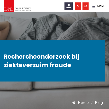
MENU
E-mailadres
Wachtwoord
Rechercheonderzoek bij
LOGIN
ziekteverzuim fraude
Wachtwoord vergeten?
Home
Blog