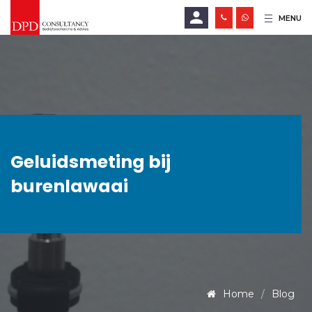
MENU
E-mailadres
Wachtwoord
Geluidsmeting bij
LOGIN
burenlawaai
Wachtwoord vergeten?
Home
Blog