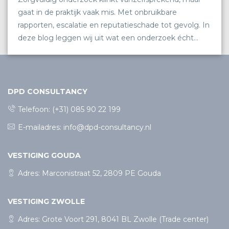
gaat in de praktijk vaak mis. Met onbruikbare
rapporten, escalatie en reputatieschade tot gevolg. In
deze blog leggen wij uit wat een onderzoek écht
zorgvuldig maakt en waarom dat cruciaal is.
DPD CONSULTANCY
Telefoon:
(+31) 085 90 22 199
E-mailadres:
info@dpd-consultancy.nl
VESTIGING GOUDA
Adres: Marconistraat 52, 2809 PE Gouda
VESTIGING ZWOLLE
Adres: Grote Voort 291, 8041 BL Zwolle (Trade center)